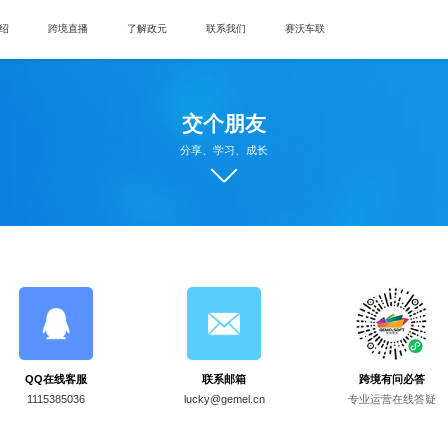
绍
跨境直播
了解政元
联系我们
赛沃车联
交个朋友
分享、学习、成长
QQ在线客服
联系邮箱
跨境有问必答
1115385036
lucky@gemel.cn
专业运营在线答疑